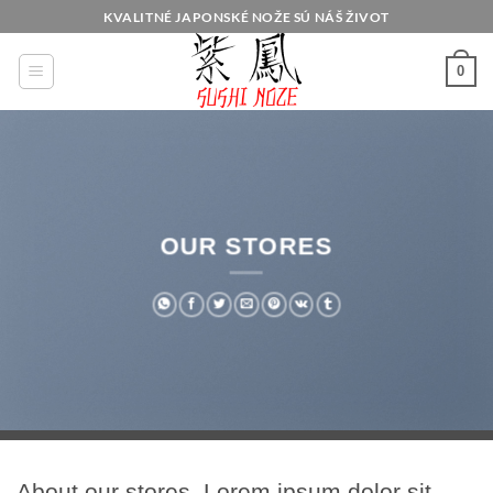
Skip
KVALITNÉ JAPONSKÉ NOŽE SÚ NÁŠ ŽIVOT
to
content
0
OUR STORES
About our stores. Lorem ipsum dolor sit