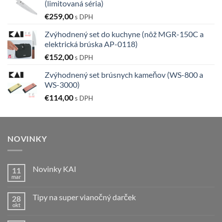
(limitovaná séria)
€
259,00
s DPH
Zvýhodnený set do kuchyne (nôž MGR-150C a
elektrická brúska AP-0118)
€
152,00
s DPH
Zvýhodnený set brúsnych kameňov (WS-800 a
WS-3000)
€
114,00
s DPH
NOVINKY
Novinky KAI
11
mar
Žiadne
komentáre
na
Tipy na super vianočný darček
28
Novinky
KAI
okt
Žiadne
komentáre
na