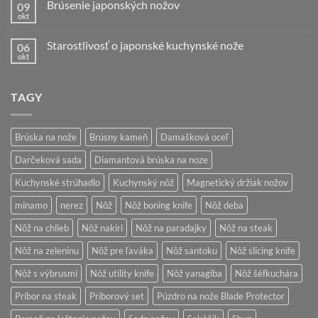
Brúsenie japonských nožov
09
Tipy
na
okt
Žiadne
super
komentáre
vianočný
na
darček
Starostlivosť o japonské kuchynské nože
06
Brúsenie
japonských
okt
Žiadne
nožov
komentáre
na
Starostlivosť
TAGY
o
japonské
kuchynské
nože
Brúska na nože
Brúsny kameň
Damašková oceľ
Darčeková sada
Diamantová brúska na noze
Kuchynské strúhadlo
Kuchynský nôž
Magnetický držiak nožov
minamo
nerez
Nôž
Nôž boning knife
Nôž deba
Nôž na chlieb
Nôž nakiri
Nôž na paradajky
Nôž na steak
Nôž na zeleninu
Nôž pre ľaváka
Nôž santoku
Nôž slicing knife
Nôž s výbrusmi
Nôž utility knife
Nôž yanagiba
Nôž šéfkuchára
Príbor na steak
Príborový set
Púzdro na nože Blade Protector