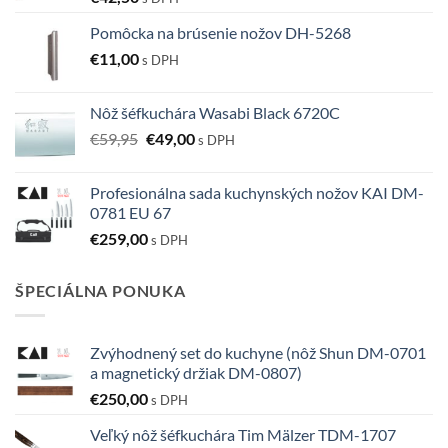
Pomôcka na brúsenie nožov DH-5268
€
11,00
s DPH
Nôž šéfkuchára Wasabi Black 6720C
Pôvodná
Aktuálna
€
59,95
€
49,00
s DPH
cena
cena
bola:
je:
Profesionálna sada kuchynských nožov KAI DM-
€59,95.
€49,00.
0781 EU 67
€
259,00
s DPH
ŠPECIÁLNA PONUKA
Zvýhodnený set do kuchyne (nôž Shun DM-0701
a magnetický držiak DM-0807)
€
250,00
s DPH
Veľký nôž šéfkuchára Tim Mälzer TDM-1707