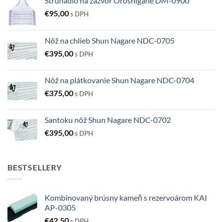
Strúhadlo na zázvor Oroshigane DM-0900
€
95,00
s DPH
Nôž na chlieb Shun Nagare NDC-0705
€
395,00
s DPH
Nôž na plátkovanie Shun Nagare NDC-0704
€
375,00
s DPH
Santoku nôž Shun Nagare NDC-0702
€
395,00
s DPH
BESTSELLERY
Kombinovaný brúsny kameň s rezervoárom KAI
AP-0305
€
42,50
s DPH