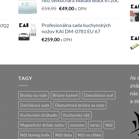
Nôž šéfkuchára Wasabi Black 6720C
Pôvodná
Aktuálna
€
59,95
€
49,00
s DPH
cena
cena
bola:
je:
Profesionálna sada kuchynských
0702
€59,95.
€49,00.
nožov KAI DM-0781 EU 67
€
259,00
s DPH
TAGY
Ak s
zná
nás
Brúska na nože
Brúsny kameň
Damašková oceľ
a sl
Darčeková sada
Diamantová brúska na noze
Kuchynské strúhadlo
Kuchynský nôž
Magnetický držiak nožov
minamo
nerez
Nôž
Nôž boning knife
Nôž deba
Nôž na chlieb