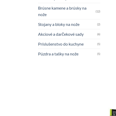
Brúsne kamene a brúsky na
(12)
nože
Stojany a bloky na nože
(2)
Akciové a darčekové sady
(6)
Príslušenstvo do kuchyne
(5)
Púzdra a tašky na nože
(5)