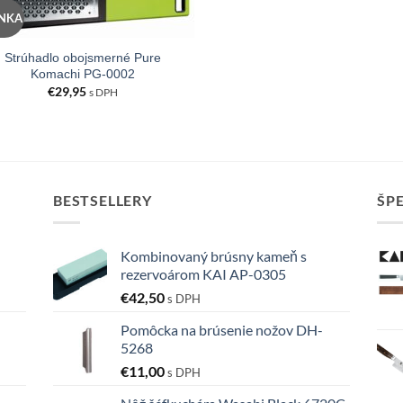
NKA
Strúhadlo obojsmerné Pure
Komachi PG-0002
€
29,95
s DPH
BESTSELLERY
ŠP
Kombinovaný brúsny kameň s
rezervoárom KAI AP-0305
€
42,50
s DPH
Pomôcka na brúsenie nožov DH-
5268
€
11,00
s DPH