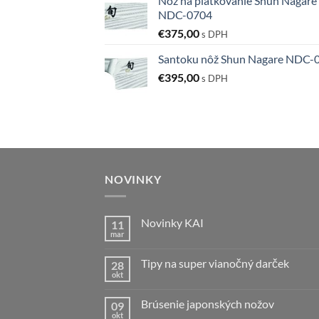
Nôž na plátkovanie Shun Nagare
NDC-0704
€
375,00
s DPH
Santoku nôž Shun Nagare NDC-
€
395,00
s DPH
NOVINKY
Novinky KAI
11
mar
Žiadne
komentáre
na
Tipy na super vianočný darček
28
Novinky
KAI
okt
Žiadne
komentáre
na
Brúsenie japonských nožov
09
Tipy
na
okt
Žiadne