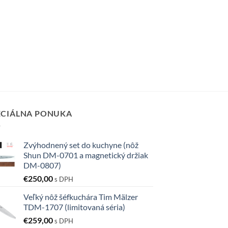
ECIÁLNA PONUKA
Zvýhodnený set do kuchyne (nôž
Shun DM-0701 a magnetický držiak
DM-0807)
€
250,00
s DPH
Veľký nôž šéfkuchára Tim Mälzer
TDM-1707 (limitovaná séria)
€
259,00
s DPH