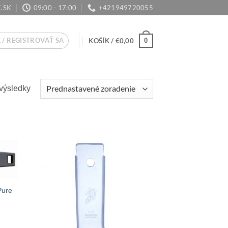
.SK
09:00 - 17:00
+421949720055
 / REGISTROVAŤ SA
0
KOŠÍK /
€
0,00
výsledky
Pure