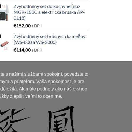
Zvýhodnený set do kuchyne (nôž
MGR-150C a elektrická brúska AP-
0118)
€
152,00
s DPH
Zvýhodnený set brúsnych kameňov
(WS-800 a WS-3000)
€
114,00
s DPH
te s našimi službami spokojní, povedzte to
mym a priateľom. Vaša spokojnosť je pre
 dôležitá. Ak máte podnety ako náš e-shop
užby zlepšiť veľmi to oceníme.