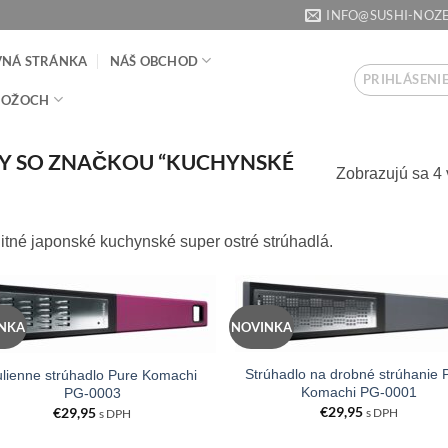
INFO@SUSHI-NOZE
VNÁ STRÁNKA
NÁŠ OBCHOD
PRIHLÁSENIE
NOŽOCH
 SO ZNAČKOU “KUCHYNSKÉ
Zobrazujú sa 4 
itné japonské kuchynské super ostré strúhadlá.
NKA
NOVINKA
Strúhadlo na drobné strúhanie 
ulienne strúhadlo Pure Komachi
Komachi PG-0001
PG-0003
€
29,95
€
29,95
s DPH
s DPH