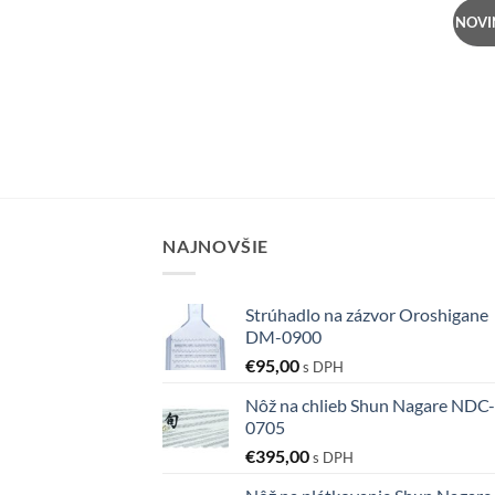
NOVI
NAJNOVŠIE
Strúhadlo na zázvor Oroshigane
DM-0900
€
95,00
s DPH
Nôž na chlieb Shun Nagare NDC-
0705
€
395,00
s DPH