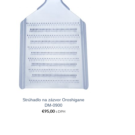
Strúhadlo na zázvor Oroshigane
DM-0900
€
95,00
s DPH