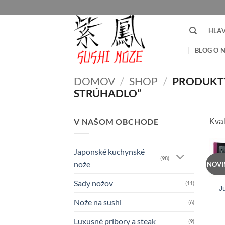
Skip
to
content
HLA
BLOG O 
DOMOV
/
SHOP
/
PRODUKTY
STRÚHADLO”
V NAŠOM OBCHODE
Kval
Japonské kuchynské
(98)
nože
NOVI
Sady nožov
(11)
J
Nože na sushi
(6)
Luxusné príbory a steak
(9)