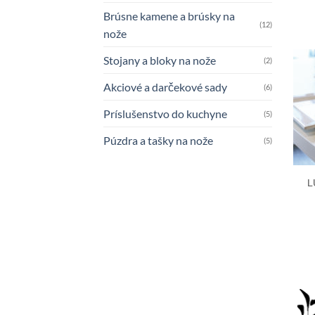
Brúsne kamene a brúsky na
(12)
nože
Stojany a bloky na nože
(2)
Akciové a darčekové sady
(6)
Príslušenstvo do kuchyne
(5)
Púzdra a tašky na nože
(5)
L