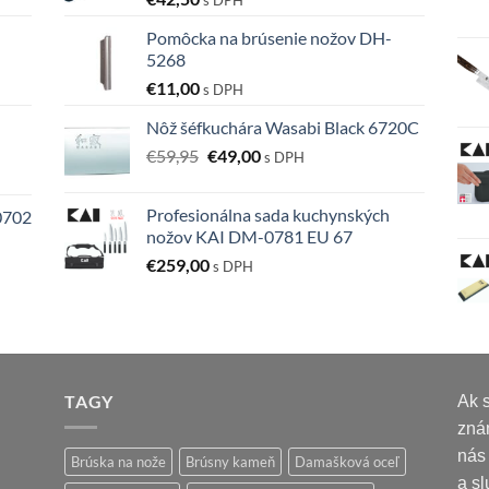
Pomôcka na brúsenie nožov DH-
5268
€
11,00
s DPH
Nôž šéfkuchára Wasabi Black 6720C
Pôvodná
Aktuálna
€
59,95
€
49,00
s DPH
cena
cena
bola:
je:
Profesionálna sada kuchynských
0702
€59,95.
€49,00.
nožov KAI DM-0781 EU 67
€
259,00
s DPH
TAGY
Ak s
zná
nás
Brúska na nože
Brúsny kameň
Damašková oceľ
a sl