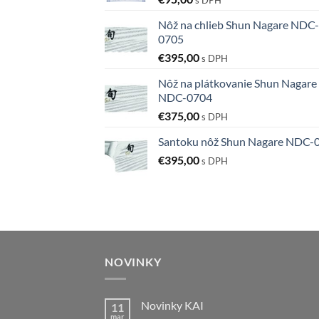
Nôž na chlieb Shun Nagare NDC-
0705
€
395,00
s DPH
Nôž na plátkovanie Shun Nagare
NDC-0704
€
375,00
s DPH
Santoku nôž Shun Nagare NDC-
€
395,00
s DPH
NOVINKY
Novinky KAI
11
mar