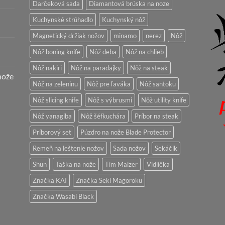
Darčeková sada
Diamantová brúska na noze
Kuchynské strúhadlo
Kuchynský nôž
Magnetický držiak nožov
minamo
nerez
Nôž
Nôž boning knife
Nôž deba
Nôž na chlieb
Nôž nakiri
Nôž na paradajky
Nôž na steak
nože
Nôž na zeleninu
Nôž pre ľaváka
Nôž santoku
Nôž slicing knife
Nôž s výbrusmi
Nôž utility knife
Nôž yanagiba
Nôž šéfkuchára
Príbor na steak
Príborový set
Púzdro na nože Blade Protector
Remeň na leštenie nožov
Sada nožov
Sekáčik
Shun
Taška na nože
Tim Malzer
Vidlička
Značka KAI
Značka Seki Magoroku
Značka Wasabi Black