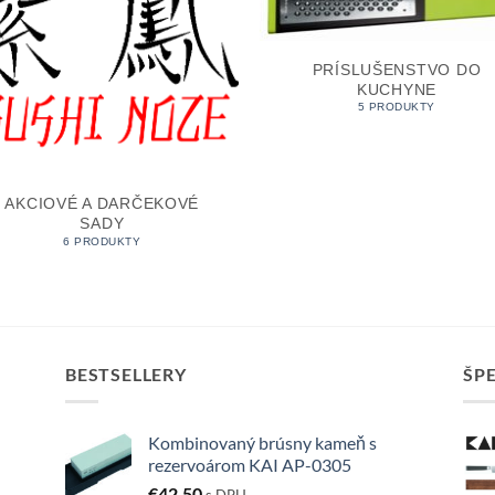
PRÍSLUŠENSTVO DO
KUCHYNE
5 PRODUKTY
AKCIOVÉ A DARČEKOVÉ
SADY
6 PRODUKTY
BESTSELLERY
ŠP
Kombinovaný brúsny kameň s
rezervoárom KAI AP-0305
€
42,50
s DPH