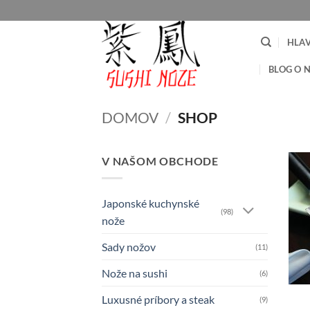
Skip
to
content
HLA
BLOG O 
DOMOV
/
SHOP
V NAŠOM OBCHODE
Japonské kuchynské
(98)
nože
Sady nožov
(11)
Nože na sushi
(6)
Luxusné príbory a steak
(9)