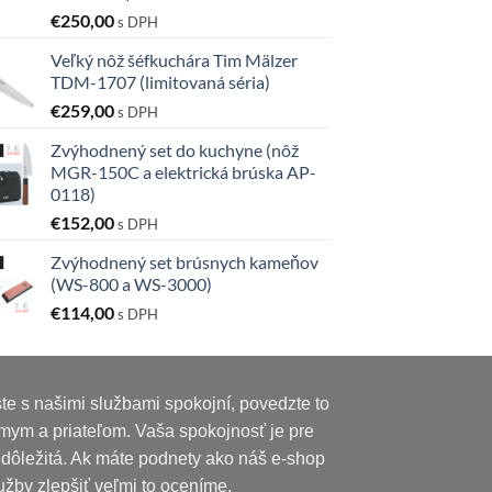
€
250,00
s DPH
Veľký nôž šéfkuchára Tim Mälzer
TDM-1707 (limitovaná séria)
€
259,00
s DPH
Zvýhodnený set do kuchyne (nôž
MGR-150C a elektrická brúska AP-
0118)
€
152,00
s DPH
Zvýhodnený set brúsnych kameňov
(WS-800 a WS-3000)
€
114,00
s DPH
te s našimi službami spokojní, povedzte to
mym a priateľom. Vaša spokojnosť je pre
 dôležitá. Ak máte podnety ako náš e-shop
užby zlepšiť veľmi to oceníme.