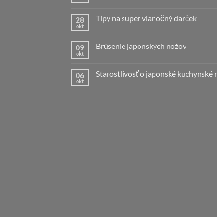
Žiadne
komentáre
na
Tipy na super vianočný darček
28
Novinky
KAI
okt
Žiadne
komentáre
na
Brúsenie japonských nožov
09
Tipy
na
okt
Žiadne
super
komentáre
vianočný
na
darček
Starostlivosť o japonské kuchynské 
06
Brúsenie
japonských
okt
Žiadne
nožov
komentáre
na
Starostlivosť
o
japonské
kuchynské
nože