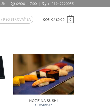
.SK
09:00 - 17:00
+421949720055
 / REGISTROVAŤ SA
0
KOŠÍK /
€
0,00
NOŽE NA SUSHI
6 PRODUKTY