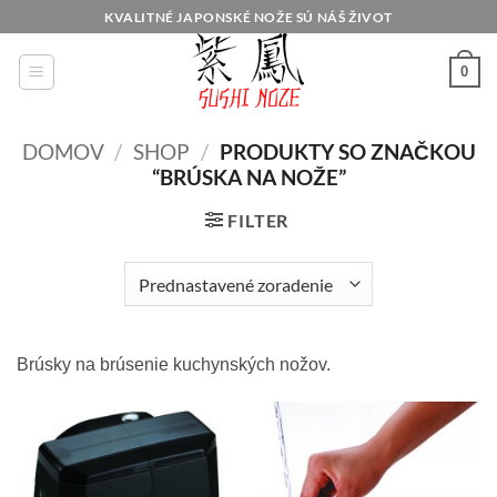
Skip
KVALITNÉ JAPONSKÉ NOŽE SÚ NÁŠ ŽIVOT
to
content
0
DOMOV
/
SHOP
/
PRODUKTY SO ZNAČKOU
“BRÚSKA NA NOŽE”
FILTER
Brúsky na brúsenie kuchynských nožov.