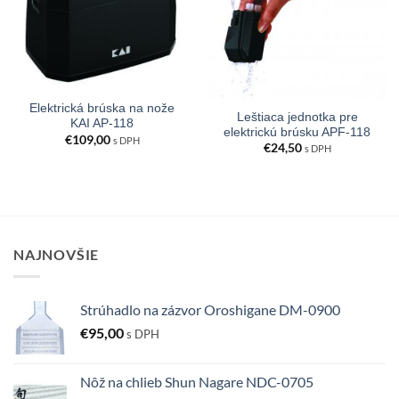
Elektrická brúska na nože
Leštiaca jednotka pre
KAI AP-118
elektrickú brúsku APF-118
€
109,00
s DPH
€
24,50
s DPH
NAJNOVŠIE
Strúhadlo na zázvor Oroshigane DM-0900
€
95,00
s DPH
Nôž na chlieb Shun Nagare NDC-0705