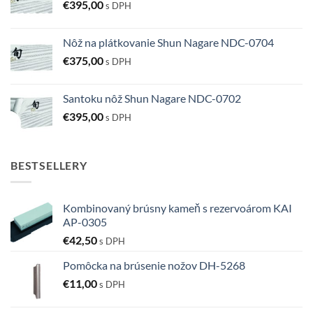
€
395,00
s DPH
Nôž na plátkovanie Shun Nagare NDC-0704
€
375,00
s DPH
Santoku nôž Shun Nagare NDC-0702
€
395,00
s DPH
BESTSELLERY
Kombinovaný brúsny kameň s rezervoárom KAI
AP-0305
€
42,50
s DPH
Pomôcka na brúsenie nožov DH-5268
€
11,00
s DPH