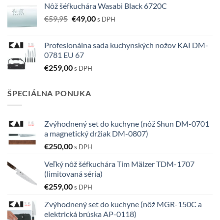
Nôž šéfkuchára Wasabi Black 6720C
Pôvodná
Aktuálna
€
59,95
€
49,00
s DPH
cena
cena
bola:
je:
Profesionálna sada kuchynských nožov KAI DM-
€59,95.
€49,00.
0781 EU 67
€
259,00
s DPH
ŠPECIÁLNA PONUKA
Zvýhodnený set do kuchyne (nôž Shun DM-0701
a magnetický držiak DM-0807)
€
250,00
s DPH
Veľký nôž šéfkuchára Tim Mälzer TDM-1707
(limitovaná séria)
€
259,00
s DPH
Zvýhodnený set do kuchyne (nôž MGR-150C a
elektrická brúska AP-0118)