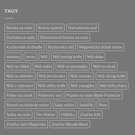
na
Starostlivosť
TAGY
o
japonské
kuchynské
nože
Brúska na nože
Brúsny kameň
Damašková oceľ
Darčeková sada
Diamantová brúska na noze
Kuchynské strúhadlo
Kuchynský nôž
Magnetický držiak nožov
minamo
nerez
Nôž
Nôž boning knife
Nôž deba
Nôž na chlieb
Nôž nakiri
Nôž na paradajky
Nôž na steak
Nôž na zeleninu
Nôž pre ľaváka
Nôž santoku
Nôž slicing knife
Nôž s výbrusmi
Nôž utility knife
Nôž yanagiba
Nôž šéfkuchára
Príbor na steak
Príborový set
Púzdro na nože Blade Protector
Remeň na leštenie nožov
Sada nožov
Sekáčik
Shun
Taška na nože
Tim Malzer
Vidlička
Značka KAI
Značka Seki Magoroku
Značka Wasabi Black