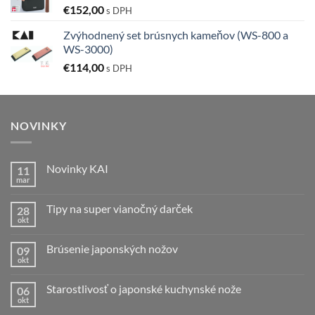
€
152,00
s DPH
Zvýhodnený set brúsnych kameňov (WS-800 a
WS-3000)
€
114,00
s DPH
NOVINKY
Novinky KAI
11
mar
Žiadne
komentáre
na
Tipy na super vianočný darček
28
Novinky
KAI
okt
Žiadne
komentáre
na
Brúsenie japonských nožov
09
Tipy
na
okt
Žiadne
super
komentáre
vianočný
na
darček
Starostlivosť o japonské kuchynské nože
06
Brúsenie
japonských
okt
Žiadne
nožov
komentáre