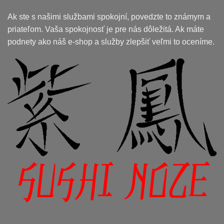
Ak ste s našimi službami spokojní, povedzte to známym a
priateľom. Vaša spokojnosť je pre nás dôležitá. Ak máte
podnety ako náš e-shop a služby zlepšiť veľmi to oceníme.