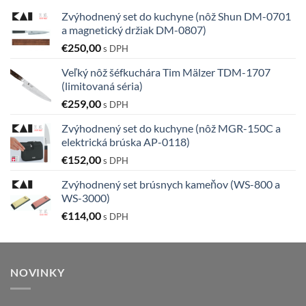
Zvýhodnený set do kuchyne (nôž Shun DM-0701
a magnetický držiak DM-0807)
€
250,00
s DPH
Veľký nôž šéfkuchára Tim Mälzer TDM-1707
(limitovaná séria)
€
259,00
s DPH
Zvýhodnený set do kuchyne (nôž MGR-150C a
elektrická brúska AP-0118)
€
152,00
s DPH
Zvýhodnený set brúsnych kameňov (WS-800 a
WS-3000)
€
114,00
s DPH
NOVINKY