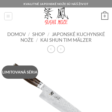
Skip
KVALITNÉ JAPONSKÉ NOŽE SÚ NÁŠ ŽIVOT
to
content
0
DOMOV
/
SHOP
/
JAPONSKÉ KUCHYNSKÉ
NOŽE
/
KAI SHUN TIM MÄLZER
LIMITOVANÁ SÉRIA