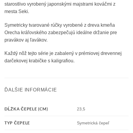
starostlivo vyrobený japonskými majstrami kováčmi z
mesta Seki.
Symetricky tvarované rúčky vyrobené z dreva kmeňa
Orecha kráľovského zabezpečujú ideálne držanie pre
pravákov aj ľavákov.
Každý nôž tejto série je zabalený v prémiovej drevennej
darčekovej krabičke s kaligrafiou.
ĎALŠIE INFORMÁCIE
DĹŽKA ČEPELE (CM)
23,5
TYP ČEPELE
Symetrická čepeľ