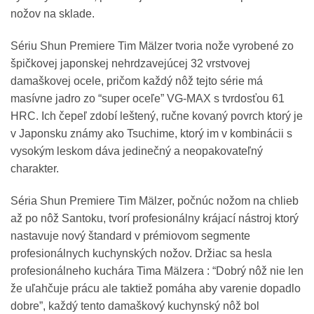
nožov na sklade.
Sériu Shun Premiere Tim Mälzer tvoria nože vyrobené zo
špičkovej japonskej nehrdzavejúcej 32 vrstvovej
damaškovej ocele, pričom každý nôž tejto série má
masívne jadro zo “super oceľe” VG-MAX s tvrdosťou 61
HRC. Ich čepeľ zdobí leštený, ručne kovaný povrch ktorý je
v Japonsku známy ako Tsuchime, ktorý im v kombinácii s
vysokým leskom dáva jedinečný a neopakovateľný
charakter.
Séria Shun Premiere Tim Mälzer, počnúc nožom na chlieb
až po nôž Santoku, tvorí profesionálny krájací nástroj ktorý
nastavuje nový štandard v prémiovom segmente
profesionálnych kuchynských nožov. Držiac sa hesla
profesionálneho kuchára Tima Mälzera : “Dobrý nôž nie len
že uľahčuje prácu ale taktiež pomáha aby varenie dopadlo
dobre”, každý tento damaškový kuchynský nôž bol