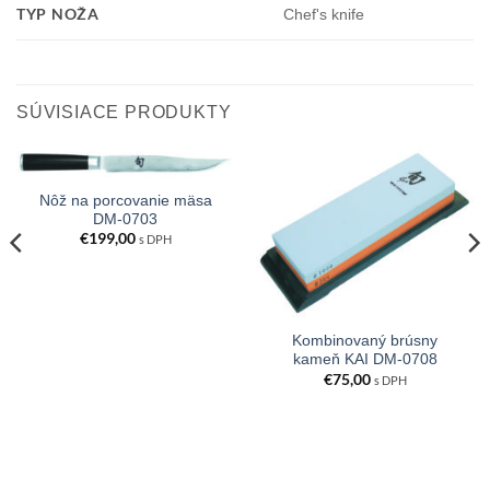
TYP NOŽA
Chef's knife
SÚVISIACE PRODUKTY
Nôž na porcovanie mäsa
DM-0703
€
199,00
s DPH
Kombinovaný brúsny
kameň KAI DM-0708
€
75,00
s DPH