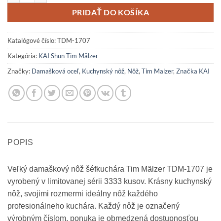
PRIDAŤ DO KOŠÍKA
Katalógové číslo:
TDM-1707
Kategória:
KAI Shun Tim Mälzer
Značky:
Damašková oceľ
,
Kuchynský nôž
,
Nôž
,
Tim Malzer
,
Značka KAI
POPIS
Veľký damaškový nôž šéfkuchára Tim Mälzer TDM-1707 je
vyrobený v limitovanej sérii 3333 kusov. Krásny kuchynský
nôž, svojimi rozmermi ideálny nôž každého
profesionálneho kuchára. Každý nôž je označený
výrobným číslom, ponuka je obmedzená dostupnosťou