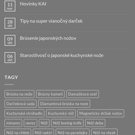
Novinky KAI
11
mar
Žiadne
komentáre
na
Tipy na super vianočný darček
28
Novinky
KAI
okt
Žiadne
komentáre
na
Brúsenie japonských nožov
09
Tipy
na
okt
Žiadne
super
komentáre
vianočný
na
darček
Starostlivosť o japonské kuchynské nože
06
Brúsenie
japonských
okt
Žiadne
nožov
komentáre
na
Starostlivosť
TAGY
o
japonské
kuchynské
nože
Brúska na nože
Brúsny kameň
Damašková oceľ
Darčeková sada
Diamantová brúska na noze
Kuchynské strúhadlo
Kuchynský nôž
Magnetický držiak nožov
minamo
nerez
Nôž
Nôž boning knife
Nôž deba
Nôž na chlieb
Nôž nakiri
Nôž na paradajky
Nôž na steak