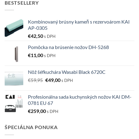
BESTSELLERY
Kombinovaný brúsny kameň s rezervoárom KAI
AP-0305
€
42,50
s DPH
Pomôcka na brúsenie nožov DH-5268
€
11,00
s DPH
Nôž šéfkuchára Wasabi Black 6720C
Pôvodná
Aktuálna
€
59,95
€
49,00
s DPH
cena
cena
bola:
je:
Profesionálna sada kuchynských nožov KAI DM-
€59,95.
€49,00.
0781 EU 67
€
259,00
s DPH
ŠPECIÁLNA PONUKA