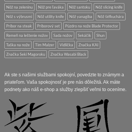
Nôž na zeleninu
Nôž pre ľaváka
Nôž santoku
Nôž slicing knife
Nôž s výbrusmi
Nôž utility knife
Nôž yanagiba
Nôž šéfkuchára
Príbor na steak
Príborový set
Púzdro na nože Blade Protector
Remeň na leštenie nožov
Sada nožov
Sekáčik
Shun
Taška na nože
Tim Malzer
Vidlička
Značka KAI
Značka Seki Magoroku
Značka Wasabi Black
Ak ste s našimi službami spokojní, povedzte to známym a
priateľom. Vaša spokojnosť je pre nás dôležitá. Ak máte
podnety ako náš e-shop a služby zlepšiť veľmi to oceníme.