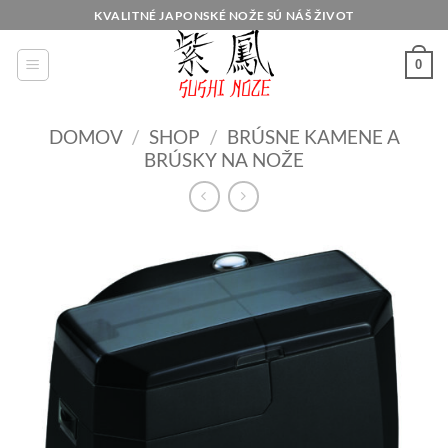
Skip
KVALITNÉ JAPONSKÉ NOŽE SÚ NÁŠ ŽIVOT
to
content
0
DOMOV
/
SHOP
/
BRÚSNE KAMENE A
BRÚSKY NA NOŽE