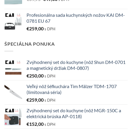
cena
cena
bola:
je:
Profesionálna sada kuchynských nožov KAI DM-
€59,95.
€49,00.
0781 EU 67
€
259,00
s DPH
ŠPECIÁLNA PONUKA
Zvýhodnený set do kuchyne (nôž Shun DM-0701
a magnetický držiak DM-0807)
€
250,00
s DPH
Veľký nôž šéfkuchára Tim Mälzer TDM-1707
(limitovaná séria)
€
259,00
s DPH
Zvýhodnený set do kuchyne (nôž MGR-150C a
elektrická brúska AP-0118)
€
152,00
s DPH