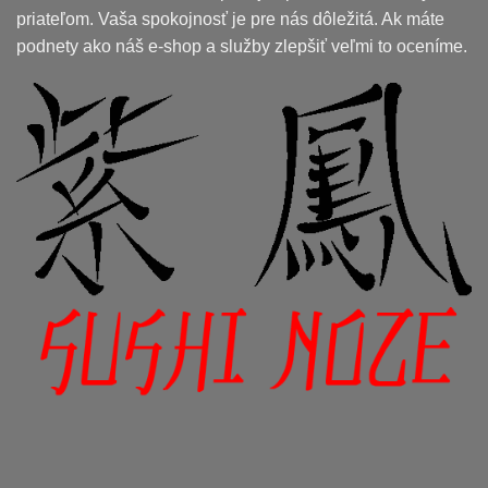
priateľom. Vaša spokojnosť je pre nás dôležitá. Ak máte
podnety ako náš e-shop a služby zlepšiť veľmi to oceníme.