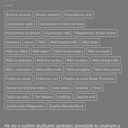
japonské
kuchynské
nože
Brúska na nože
Brúsny kameň
Damašková oceľ
Darčeková sada
Diamantová brúska na noze
Kuchynské strúhadlo
Kuchynský nôž
Magnetický držiak nožov
minamo
nerez
Nôž
Nôž boning knife
Nôž deba
Nôž na chlieb
Nôž nakiri
Nôž na paradajky
Nôž na steak
Nôž na zeleninu
Nôž pre ľaváka
Nôž santoku
Nôž slicing knife
Nôž s výbrusmi
Nôž utility knife
Nôž yanagiba
Nôž šéfkuchára
Príbor na steak
Príborový set
Púzdro na nože Blade Protector
Remeň na leštenie nožov
Sada nožov
Sekáčik
Shun
Taška na nože
Tim Malzer
Vidlička
Značka KAI
Značka Seki Magoroku
Značka Wasabi Black
Ak ste s našimi službami spokojní, povedzte to známym a