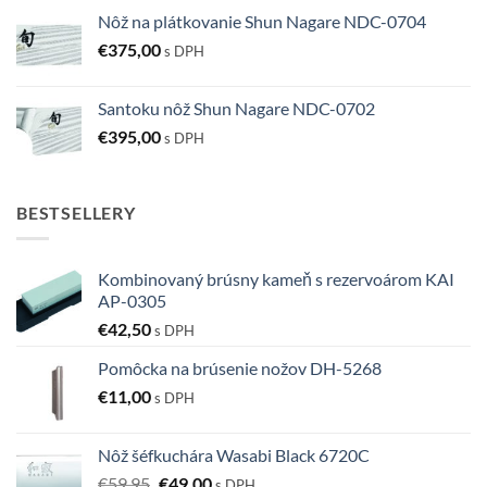
Nôž na plátkovanie Shun Nagare NDC-0704
€
375,00
s DPH
Santoku nôž Shun Nagare NDC-0702
€
395,00
s DPH
BESTSELLERY
Kombinovaný brúsny kameň s rezervoárom KAI
AP-0305
€
42,50
s DPH
Pomôcka na brúsenie nožov DH-5268
€
11,00
s DPH
Nôž šéfkuchára Wasabi Black 6720C
Pôvodná
Aktuálna
€
59,95
€
49,00
s DPH