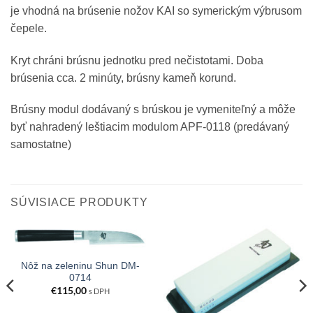
je vhodná na brúsenie nožov KAI so symerickým výbrusom
čepele.
Kryt chráni brúsnu jednotku pred nečistotami. Doba
brúsenia cca. 2 minúty, brúsny kameň korund.
Brúsny modul dodávaný s brúskou je vymeniteľný a môže
byť nahradený leštiacim modulom APF-0118 (predávaný
samostatne)
SÚVISIACE PRODUKTY
Nôž na zeleninu Shun DM-
0714
€
115,00
s DPH