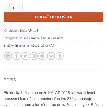
množstvo Elektrická brúska na nože KAI AP-118
PRIDAŤ DO KOŠÍKA
Katalógové číslo:
AP-118
Kategória:
Brúsne kamene a brúsky na nože
Značky:
Brúska na nože
,
Značka KAI
POPIS
Elektrická brúska na nože KAI AP-0118 s keramickými
brúsnymi kameňmi a hmotnosťou len 875g zapasuje
svojim dizajnom a funkčnosťou do každej kuchyne. Brúska