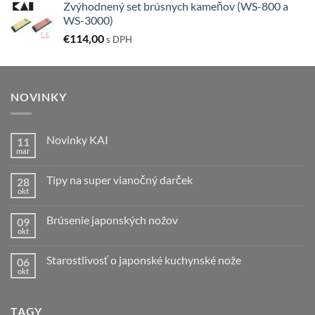
Zvýhodnený set brúsnych kameňov (WS-800 a
WS-3000)
€
114,00
s DPH
NOVINKY
Novinky KAI
11
mar
Žiadne
komentáre
na
Tipy na super vianočný darček
28
Novinky
KAI
okt
Žiadne
komentáre
na
Brúsenie japonských nožov
09
Tipy
na
okt
Žiadne
super
komentáre
vianočný
na
darček
Starostlivosť o japonské kuchynské nože
06
Brúsenie
japonských
okt
Žiadne
nožov
komentáre
na
Starostlivosť
TAGY
o