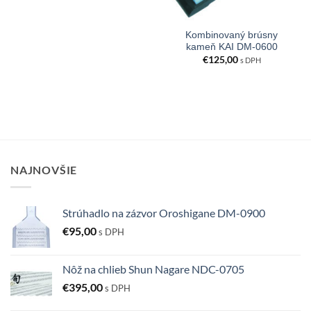
Kombinovaný brúsny
kameň KAI DM-0600
€
125,00
s DPH
NAJNOVŠIE
Strúhadlo na zázvor Oroshigane DM-0900
€
95,00
s DPH
Nôž na chlieb Shun Nagare NDC-0705
€
395,00
s DPH